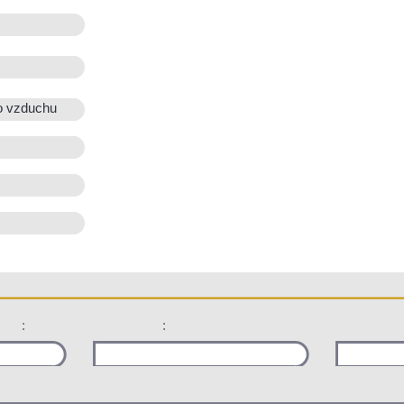
o vzduchu
:
: