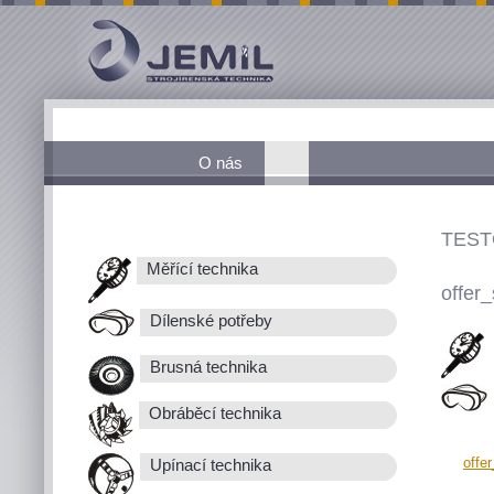
O nás
TEST
Měřící technika
offer_
Dílenské potřeby
Brusná technika
Obráběcí technika
offe
Upínací technika