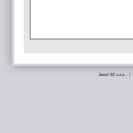
Jemil SC s.r.o.
- | 