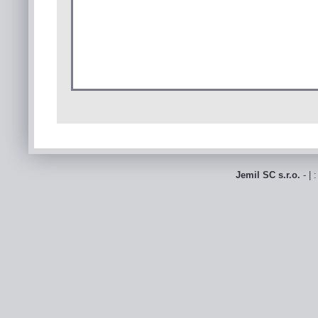
Jemil SC s.r.o.
- | 