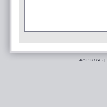
Jemil SC s.r.o.
- | 