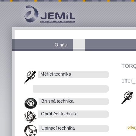
O nás
TORQ
Měřící technika
offer_
Brusná technika
Obráběcí technika
offe
Upínací technika