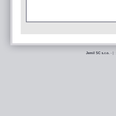
Jemil SC s.r.o.
- | 