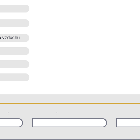
o vzduchu
:
: