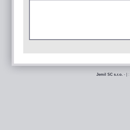
Jemil SC s.r.o.
- | 