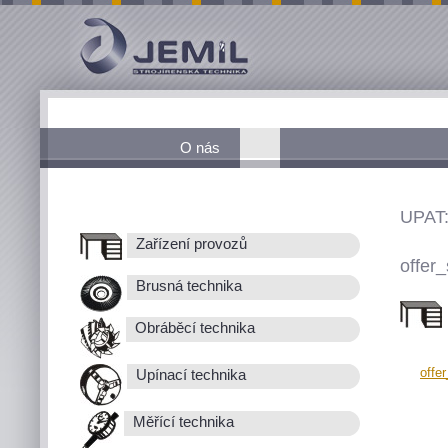
O nás
UPAT
Zařízení provozů
offer_
Brusná technika
Obráběcí technika
offe
Upínací technika
Měřící technika