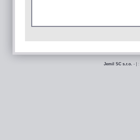
Jemil SC s.r.o.
- | 