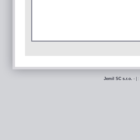
Jemil SC s.r.o.
- | 