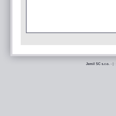
Jemil SC s.r.o.
- | 