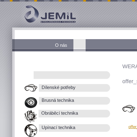
O nás
WERA
offer_
Dílenské potřeby
Brusná technika
Obráběcí technika
offe
Upínací technika