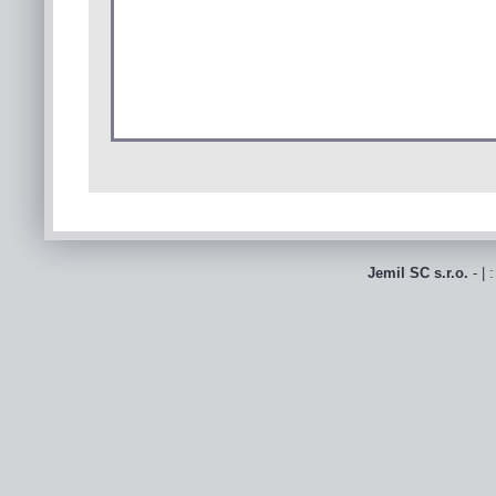
Jemil SC s.r.o.
- | 