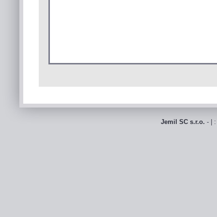
Jemil SC s.r.o.
- | 