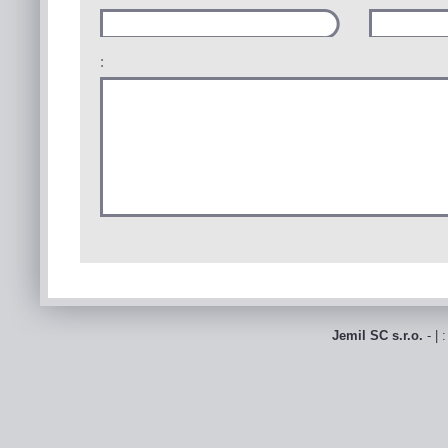
:
Jemil SC s.r.o.
- | 