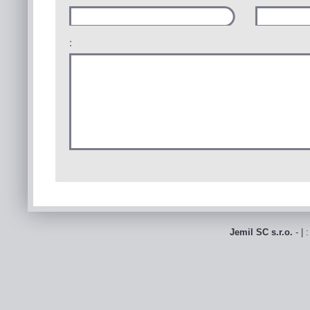
:
Jemil SC s.r.o.
- | 