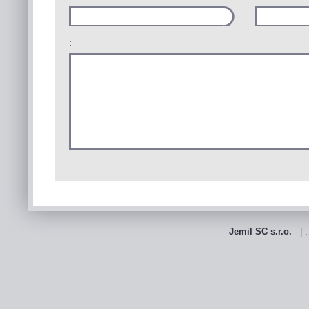
:
Jemil SC s.r.o.
- | 