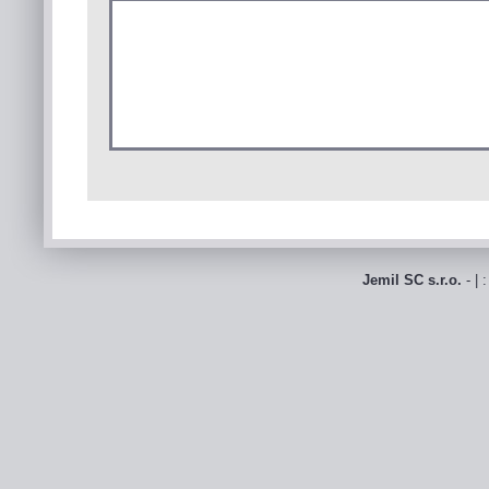
Jemil SC s.r.o.
- | 