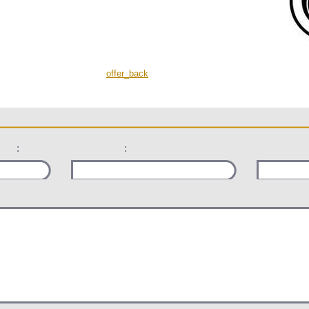
offer_back
:
: