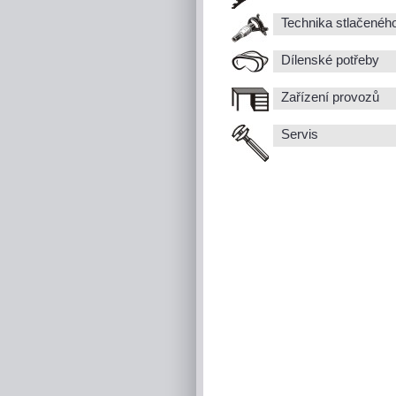
Technika stlačenéh
Dílenské potřeby
Zařízení provozů
Servis