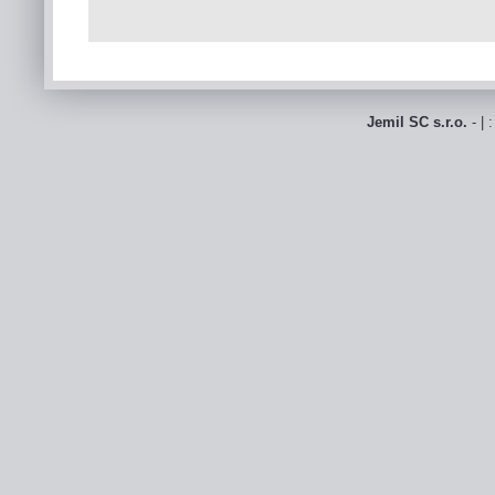
Jemil SC s.r.o.
- | 