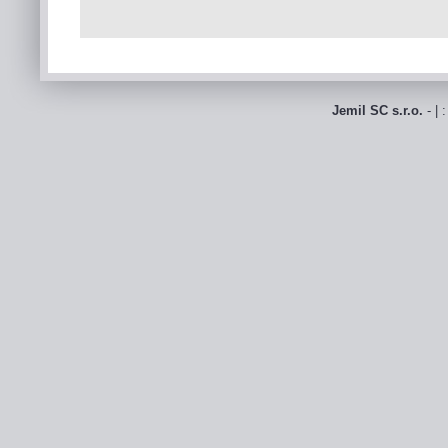
Jemil SC s.r.o.
- | 