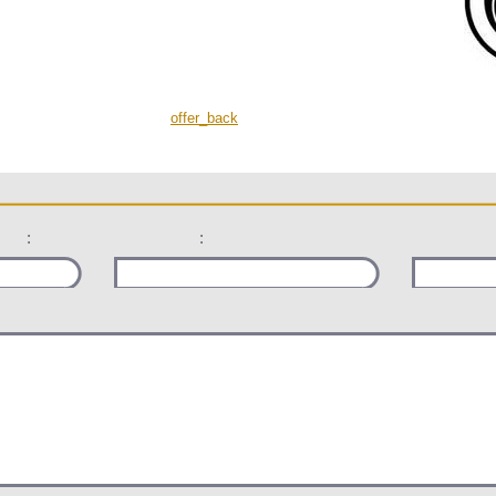
offer_back
:
: