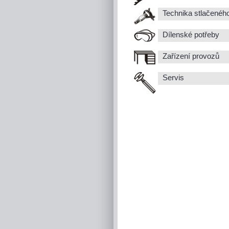
Technika stlačenéh
Dílenské potřeby
Zařízení provozů
Servis