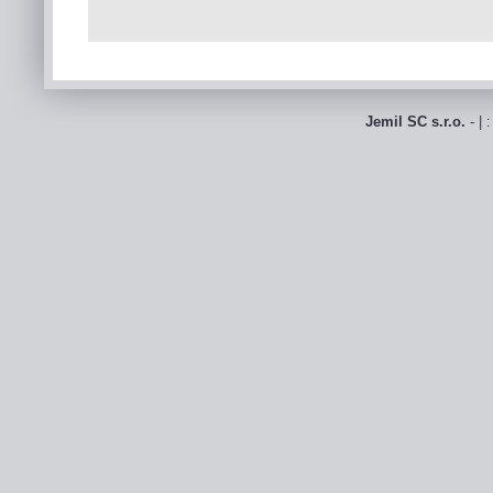
Jemil SC s.r.o.
- | 