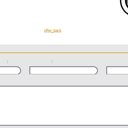
offer_back
:
: