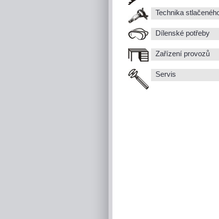
Technika stlačenéh
Dílenské potřeby
Zařízení provozů
Servis