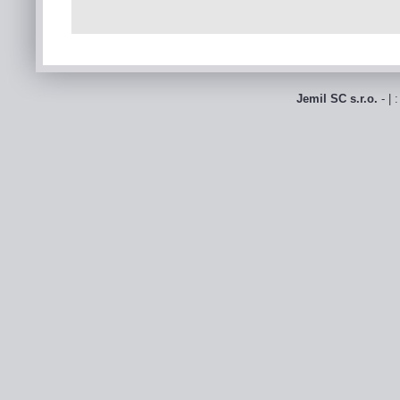
Jemil SC s.r.o.
- | 