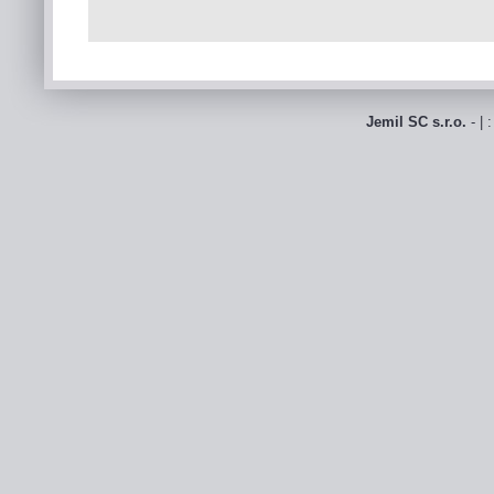
Jemil SC s.r.o.
- | 