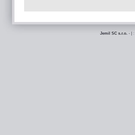
Jemil SC s.r.o.
- | 