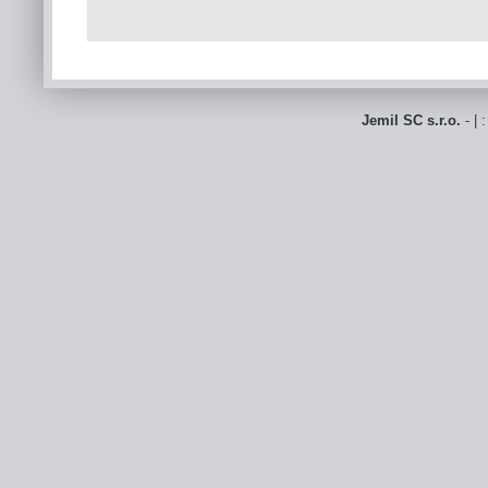
Jemil SC s.r.o.
- | 