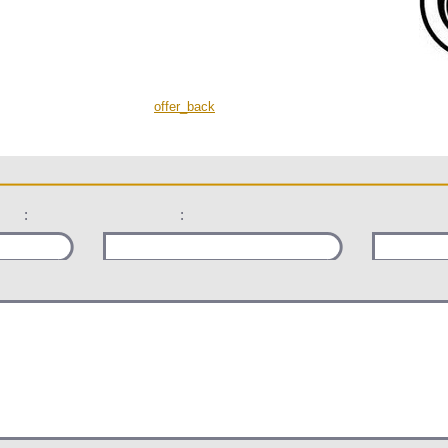
offer_back
:
: