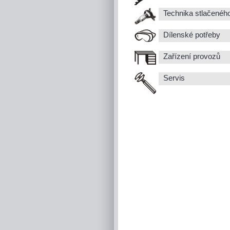
Technika stlačenéh
Dílenské potřeby
Zařízení provozů
Servis