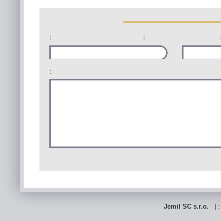
:
:
:
Jemil SC s.r.o.
- | 