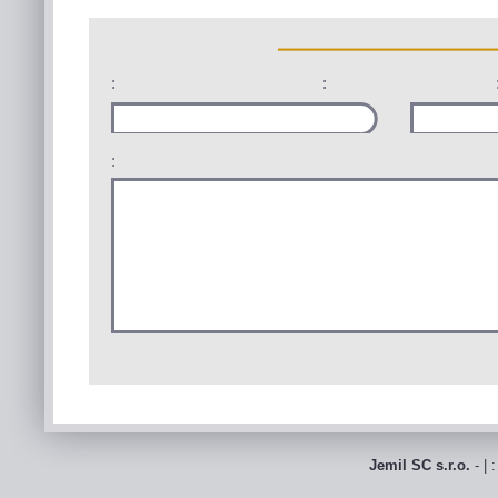
:
:
:
Jemil SC s.r.o.
- | 