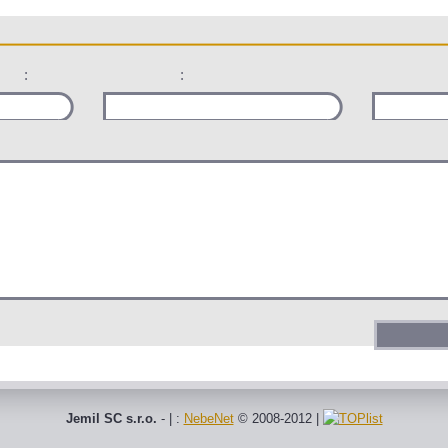
:
:
Jemil SC s.r.o.
- | :
NebeNet
© 2008-2012
|