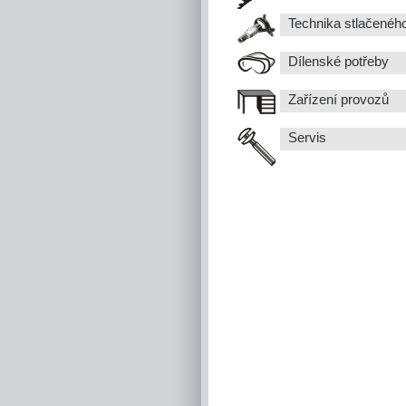
Technika stlačenéh
Dílenské potřeby
Zařízení provozů
Servis