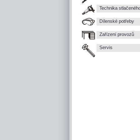
Technika stlačenéh
Dílenské potřeby
Zařízení provozů
Servis