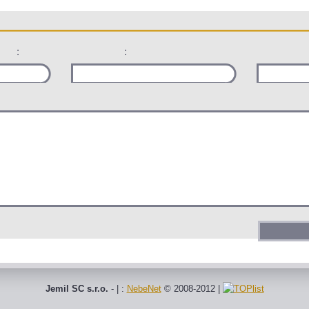
:
:
Jemil SC s.r.o.
- | :
NebeNet
© 2008-2012
|