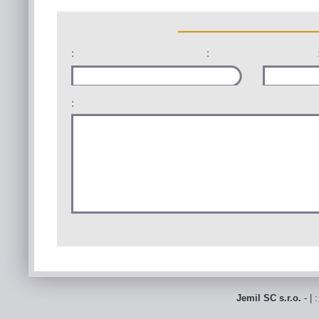
:
:
:
Jemil SC s.r.o.
- | 