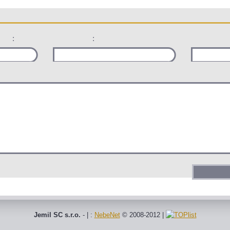
:
:
Jemil SC s.r.o.
- | :
NebeNet
© 2008-2012
|