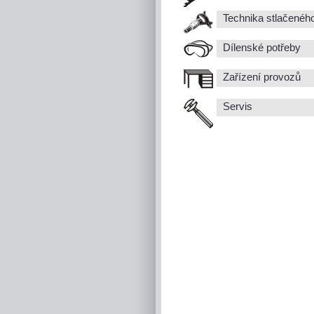
Technika stlačenéh
Dílenské potřeby
Zařízení provozů
Servis