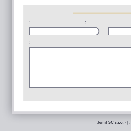
:
:
:
Jemil SC s.r.o.
- | 