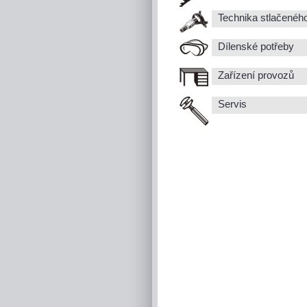
Technika stlačenéh
Dílenské potřeby
Zařízení provozů
Servis