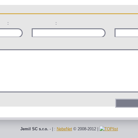
:
:
Jemil SC s.r.o.
- | :
NebeNet
© 2008-2012
|