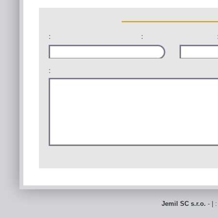
:
:
:
Jemil SC s.r.o.
- | 