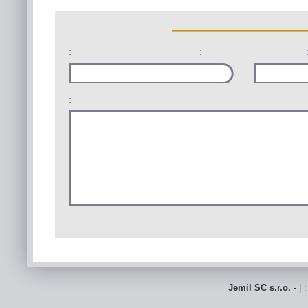
:
:
:
Jemil SC s.r.o.
- | 