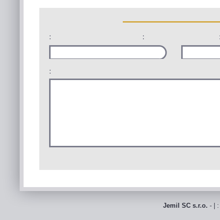
:
:
:
Jemil SC s.r.o.
- | 