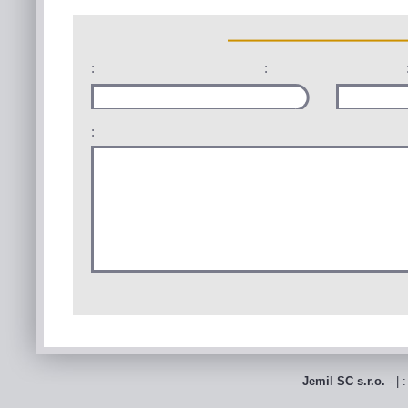
:
:
:
Jemil SC s.r.o.
- | 