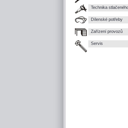
Technika stlačenéh
Dílenské potřeby
Zařízení provozů
Servis