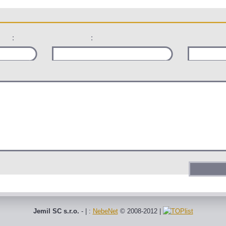
:
:
Jemil SC s.r.o.
- | :
NebeNet
© 2008-2012
|