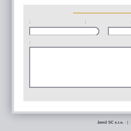
:
:
:
Jemil SC s.r.o.
- | 