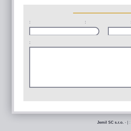
:
:
:
Jemil SC s.r.o.
- | 