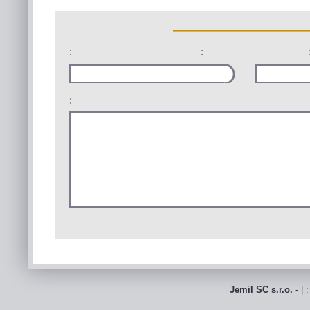
:
:
:
Jemil SC s.r.o.
- | 