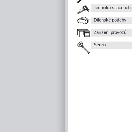
Technika stlačenéh
Dílenské potřeby
Zařízení provozů
Servis