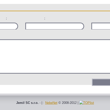
:
:
Jemil SC s.r.o.
- | :
NebeNet
© 2008-2012
|