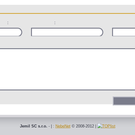
:
:
Jemil SC s.r.o.
- | :
NebeNet
© 2008-2012
|