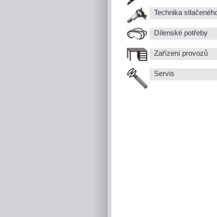
Technika stlačenéh
Dílenské potřeby
Zařízení provozů
Servis