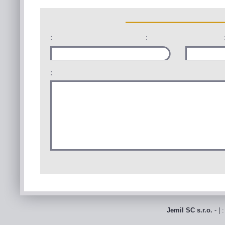
:
:
:
Jemil SC s.r.o.
- | 