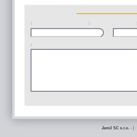
:
:
:
Jemil SC s.r.o.
- | 