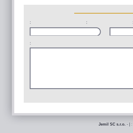
:
:
:
Jemil SC s.r.o.
- | 