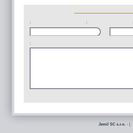
:
:
:
Jemil SC s.r.o.
- | 