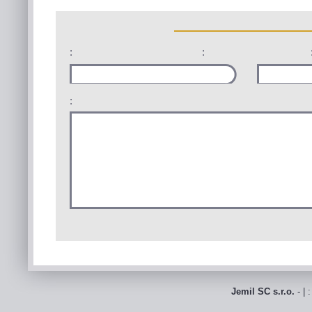
:
:
:
Jemil SC s.r.o.
- | 